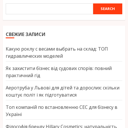
SEARCH
SEARCH
СВЕЖИЕ ЗАПИСИ
Какую роклу с весами выбрать на склад: ТОП
гидравлических моделей
Як захистити бізнес від судових спорів: повний
практичний гід
Аеротруба у Львові для дітей та дорослих: скільки
коштує політ і як підготуватися
Топ компаній по встановленню СЕС для бізнесу в
Україні
Філософія бренду Hillary Cosmetics: натуральність