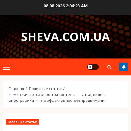
Перейти
08.08.2026
2:06:24 AM
к
содержимому
SHEVA.COM.UA
Основное
меню
Главная
Полезные статьи
Чем отличаются форматы контента: статьи, видео,
инфографика — что эффективнее для продвижения
Полезные статьи