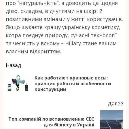
про “натуральність”, а доводить це щодня
дією, складом, відчуттями на шкірі й
позитивними змінами у житті користувачів.
Якщо шукаєте кращу українську косметику,
котра поєднує природу, сучасні технології
та чесність у всьому – Hillary стане вашим
власним відкриттям.
Продолжить
Назад
чтение
Как работают крановые весы:
П
принцип работы и особенности
конструкции
за
Далее
Топ компаній по встановленню СЕС
Следующая
для бізнесу в Україні
запись: