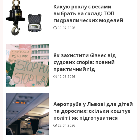
Какую роклу с весами
выбрать на склад: ТОП
гидравлических моделей
09.07.2026
Як захистити бізнес від
судових спорів: повний
практичний гід
12.05.2026
Аеротруба у Львові для дітей
та дорослих: скільки коштує
політ і як підготуватися
22.04.2026