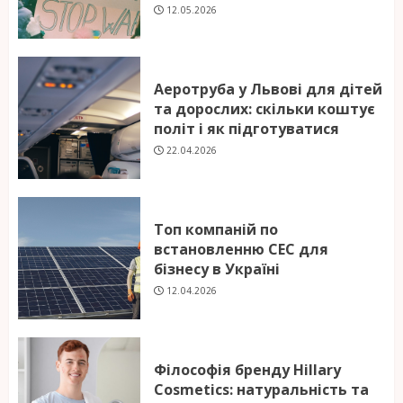
12.05.2026
Аеротруба у Львові для дітей
та дорослих: скільки коштує
політ і як підготуватися
22.04.2026
Топ компаній по
встановленню СЕС для
бізнесу в Україні
12.04.2026
Філософія бренду Hillary
Cosmetics: натуральність та