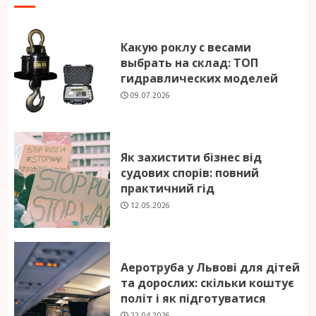
Какую роклу с весами
выбрать на склад: ТОП
гидравлических моделей
09.07.2026
Як захистити бізнес від
судових спорів: повний
практичний гід
12.05.2026
Аеротруба у Львові для дітей
та дорослих: скільки коштує
політ і як підготуватися
22.04.2026