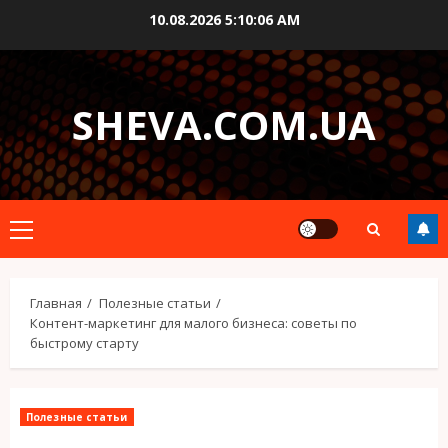
Перейти
10.08.2026
5:10:07 AM
к
содержимому
SHEVA.COM.UA
Основное
меню
Главная
Полезные статьи
Контент-маркетинг для малого бизнеса: советы по
быстрому старту
Полезные статьи