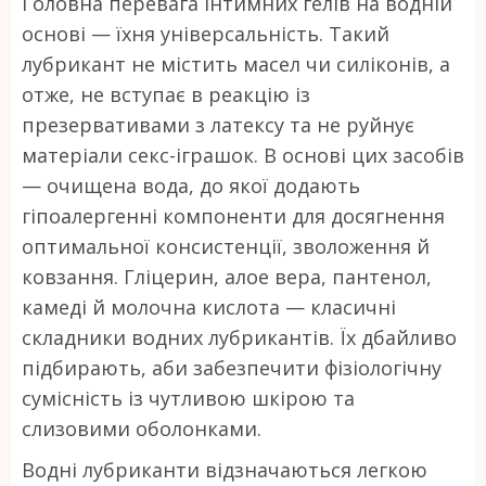
Головна перевага інтимних гелів на водній
основі — їхня універсальність. Такий
лубрикант не містить масел чи силіконів, а
отже, не вступає в реакцію із
презервативами з латексу та не руйнує
матеріали секс-іграшок. В основі цих засобів
— очищена вода, до якої додають
гіпоалергенні компоненти для досягнення
оптимальної консистенції, зволоження й
ковзання. Гліцерин, алое вера, пантенол,
камеді й молочна кислота — класичні
складники водних лубрикантів. Їх дбайливо
підбирають, аби забезпечити фізіологічну
сумісність із чутливою шкірою та
слизовими оболонками.
Водні лубриканти відзначаються легкою