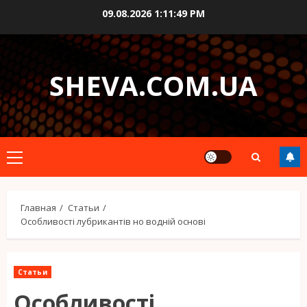
Перейти
09.08.2026
1:11:51 PM
к
содержимому
SHEVA.COM.UA
Основное
меню
Главная
Статьи
Особливості лубрикантів но водній основі
Статьи
Особливості