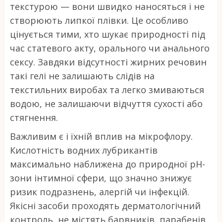
текстурою — вони швидко наносяться і не
створюють липкої плівки. Це особливо
цінується тими, хто шукає природності під
час статевого акту, орального чи анального
сексу. Завдяки відсутності жирних речовин
такі гелі не залишають слідів на
текстильних виробах та легко змиваються
водою, не залишаючи відчуття сухості або
стягнення.
Важливим є і їхній вплив на мікрофлору.
Кислотність водних лубрикантів
максимально наближена до природної pH-
зони інтимної сфери, що значно знижує
ризик подразнень, алергій чи інфекцій.
Якісні засоби проходять дерматологічний
контроль, не містять барвників, парабенів