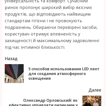
універсальність та комфорт. Сучасний
ринок пропонує широкий вибір якісних
продуктів, що відповідають найвищим
стандартам гігієни і не провокують
подразнень. Обираючи перевірені засоби,
користувач отримує впевненість у
захищеності й максимальному задоволенні
під час інтимної близькості.
Продолжить
Назад
чтение
5 способов использования LED лент
П
для создания атмосферного
освещения
за
Далее
Олександр Орловський: як
Следующая
ефективно управляти ризиками у