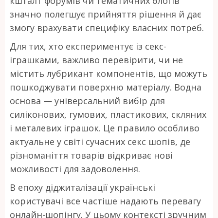
кшталт форумів чи тематичних блогів
значно полегшує прийняття рішення й дає
змогу врахувати специфіку власних потреб.
Для тих, хто експериментує із секс-
іграшками, важливо перевірити, чи не
містить лубрикант компонентів, що можуть
пошкоджувати поверхню матеріалу. Водна
основа — універсальний вибір для
силіконових, гумових, пластикових, скляних
і металевих іграшок. Це правило особливо
актуальне у світі сучасних секс шопів, де
різноманіття товарів відкриває нові
можливості для задоволення.
В епоху діджиталізації українські
користувачі все частіше надають перевагу
онлайн-шопінгу. У цьому контексті зручним