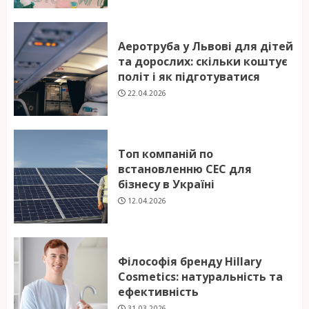
Аеротруба у Львові для дітей
та дорослих: скільки коштує
політ і як підготуватися
22.04.2026
Топ компаній по
встановленню СЕС для
бізнесу в Україні
12.04.2026
Філософія бренду Hillary
Cosmetics: натуральність та
ефективність
31.03.2026