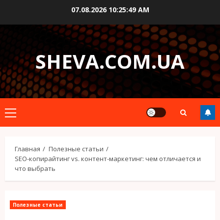
Перейти
07.08.2026
10:25:50 AM
к
содержимому
SHEVA.COM.UA
Основное
меню
Главная
Полезные статьи
SEO-копирайтинг vs. контент-маркетинг: чем отличается и
что выбрать
Полезные статьи