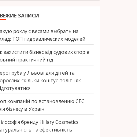
ВЕЖИЕ ЗАПИСИ
акую роклу с весами выбрать на
клад: ТОП гидравлических моделей
к захистити бізнес від судових спорів:
овний практичний гід
еротруба у Львові для дітей та
орослих: скільки коштує політ і як
ідготуватися
оп компаній по встановленню СЕС
ля бізнесу в Україні
ілософія бренду Hillary Cosmetics:
атуральність та ефективність