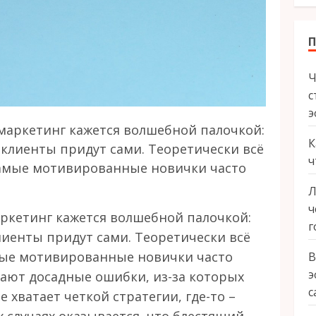
Ч
с
э
маркетинг кажется волшебной палочкой:
К
 клиенты придут сами. Теоретически всё
ч
 самые мотивированные новички часто
Л
ч
ркетинг кажется волшебной палочкой:
г
лиенты придут сами. Теоретически всё
амые мотивированные новички часто
В
э
кают досадные ошибки, из-за которых
с
не хватает четкой стратегии, где-то –