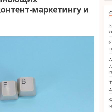
контент-маркетингу и
С
К
с
Я
п
А
д
п
Т
д
Ф
н