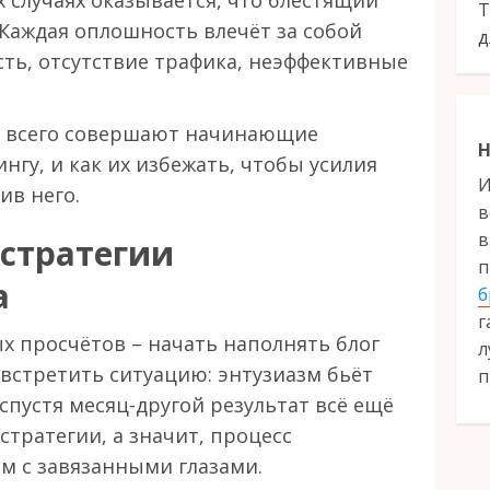
х случаях оказывается, что блестящий
Т
 Каждая оплошность влечёт за собой
д
сть, отсутствие трафика, неэффективные
е всего совершают начинающие
Н
гу, и как их избежать, чтобы усилия
И
ив него.
в
в
 стратегии
п
а
б
г
х просчётов – начать наполнять блог
л
 встретить ситуацию: энтузиазм бьёт
п
спустя месяц-другой результат всё ещё
стратегии, а значит, процесс
м с завязанными глазами.