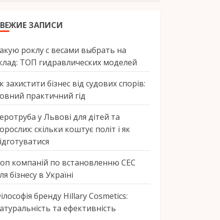
ВЕЖИЕ ЗАПИСИ
акую роклу с весами выбрать на
клад: ТОП гидравлических моделей
к захистити бізнес від судових спорів:
овний практичний гід
еротруба у Львові для дітей та
орослих: скільки коштує політ і як
ідготуватися
оп компаній по встановленню СЕС
ля бізнесу в Україні
ілософія бренду Hillary Cosmetics:
атуральність та ефективність