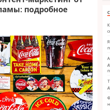
ламы: подробное
С
К
с
Я
п
А
д
п
Т
д
Ф
н