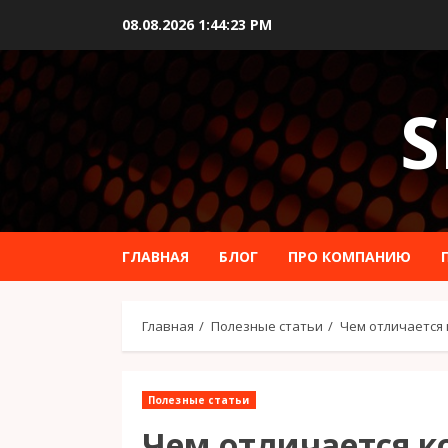
Перейти
08.08.2026
1:44:24 PM
к
содержимому
S
ГЛАВНАЯ
БЛОГ
ПРО КОМПАНИЮ
Главная
Полезные статьи
Чем отличается 
Полезные статьи
Чем отличается к