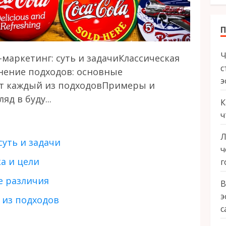
Ч
маркетинг: суть и задачиКлассическая
с
нение подходов: основные
э
ит каждый из подходовПримеры и
д в буду...
К
ч
Л
суть и задачи
ч
а и цели
г
е различия
В
э
 из подходов
с