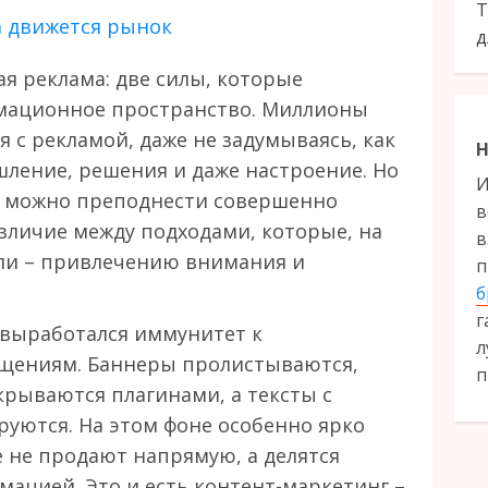
Т
да движется рынок
д
ая реклама: две силы, которые
ационное пространство. Миллионы
 с рекламой, даже не задумываясь, как
Н
ление, решения и даже настроение. Но
И
гу можно преподнести совершенно
в
зличие между подходами, которые, на
в
ели – привлечению внимания и
п
б
г
е выработался иммунитет к
л
щениям. Баннеры пролистываются,
п
рываются плагинами, а тексты с
ются. На этом фоне особенно ярко
 не продают напрямую, а делятся
ацией. Это и есть контент-маркетинг –