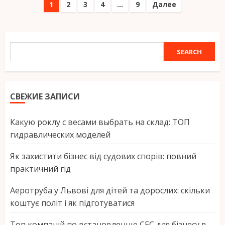
Навигация
1
2
3
4
…
9
Далее
по
записям
SEARCH
SEARCH
СВЕЖИЕ ЗАПИСИ
Какую роклу с весами выбрать на склад: ТОП
гидравлических моделей
Як захистити бізнес від судових спорів: повний
практичний гід
Аеротруба у Львові для дітей та дорослих: скільки
коштує політ і як підготуватися
Топ компаній по встановленню СЕС для бізнесу в