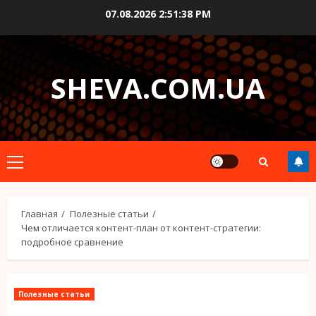
Перейти
07.08.2026
2:51:39 PM
к
содержимому
SHEVA.COM.UA
Основное
меню
Главная
Полезные статьи
Чем отличается контент-план от контент-стратегии:
подробное сравнение
Полезные статьи