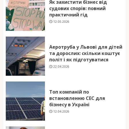
Як захистити бізнес від
судових спорів: повний
практичний гід
12.05.2026
Аеротруба у Львові для дітей
та дорослих: скільки коштує
політ і як підготуватися
22.04.2026
Топ компаній по
встановленню СЕС для
бізнесу в Україні
12.04.2026