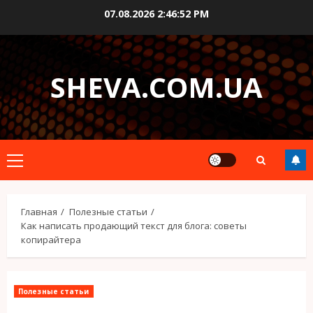
Перейти
07.08.2026
2:46:53 PM
к
содержимому
SHEVA.COM.UA
Основное
меню
Главная
Полезные статьи
Как написать продающий текст для блога: советы
копирайтера
Полезные статьи