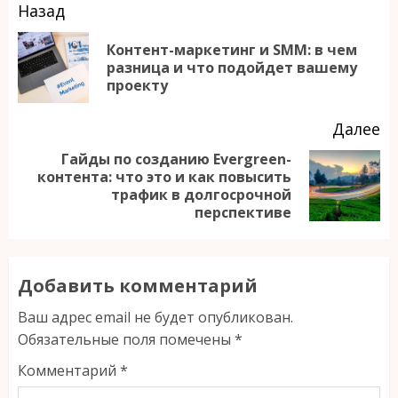
Продолжить
Назад
чтение
Контент-маркетинг и SMM: в чем
П
разница и что подойдет вашему
проекту
за
Далее
Гайды по созданию Evergreen-
контента: что это и как повысить
Следующая
трафик в долгосрочной
запись:
перспективе
Добавить комментарий
Ваш адрес email не будет опубликован.
Обязательные поля помечены
*
Комментарий
*