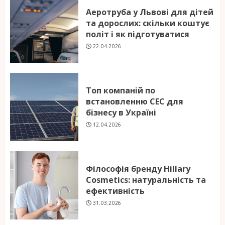
Аеротруба у Львові для дітей
та дорослих: скільки коштує
політ і як підготуватися
22.04.2026
Топ компаній по
встановленню СЕС для
бізнесу в Україні
12.04.2026
Філософія бренду Hillary
Cosmetics: натуральність та
ефективність
31.03.2026