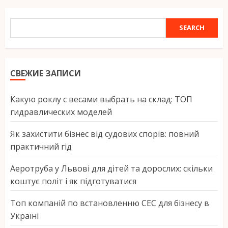
SEARCH
SEARCH
СВЕЖИЕ ЗАПИСИ
Какую роклу с весами выбрать на склад: ТОП
гидравлических моделей
Як захистити бізнес від судових спорів: повний
практичний гід
Аеротруба у Львові для дітей та дорослих: скільки
коштує політ і як підготуватися
Топ компаній по встановленню СЕС для бізнесу в
Україні