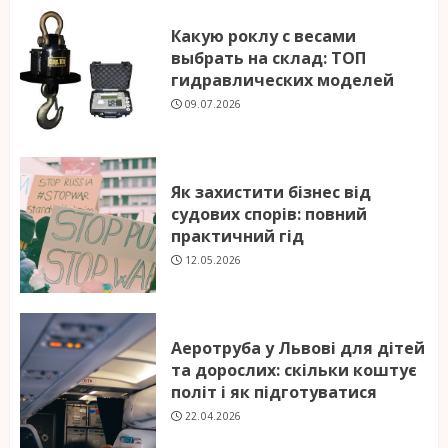
Какую роклу с весами
выбрать на склад: ТОП
гидравлических моделей
09.07.2026
Як захистити бізнес від
судових спорів: повний
практичний гід
12.05.2026
Аеротруба у Львові для дітей
та дорослих: скільки коштує
політ і як підготуватися
22.04.2026