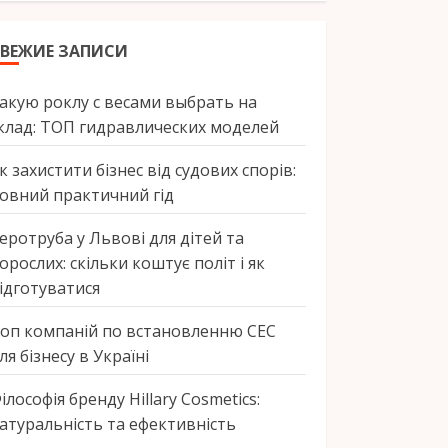
ВЕЖИЕ ЗАПИСИ
акую роклу с весами выбрать на
клад: ТОП гидравлических моделей
к захистити бізнес від судових спорів:
овний практичний гід
еротруба у Львові для дітей та
орослих: скільки коштує політ і як
ідготуватися
оп компаній по встановленню СЕС
ля бізнесу в Україні
ілософія бренду Hillary Cosmetics:
атуральність та ефективність