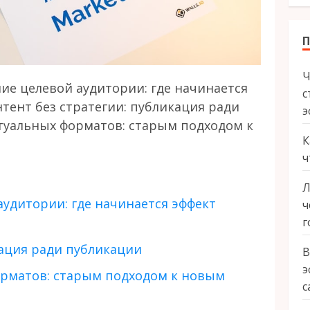
Ч
е целевой аудитории: где начинается
с
тент без стратегии: публикация ради
э
уальных форматов: старым подходом к
К
ч
Л
удитории: где начинается эффект
ч
г
кация ради публикации
В
э
рматов: старым подходом к новым
с