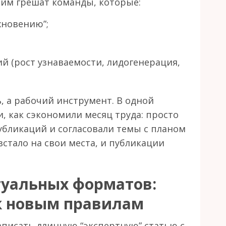
тим грешат команды, которые:
хновению”;
й (рост узнаваемости, лидогенерация,
, а рабочий инструмент. В одной
, как сэкономили месяц труда: просто
убликаций и согласовали темы с планом
встало на свои места, и публикации
туальных форматов:
к новым правилам
писать длинную “экспертную” статью с