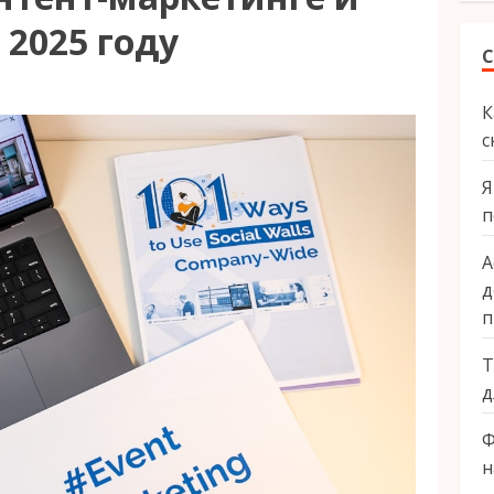
 2025 году
С
К
с
Я
п
А
д
п
Т
д
Ф
н