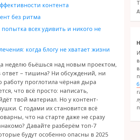
Т
эффективности контента
д
тент без ритма
 попытка всех удивить и никого не
Н
ечения: когда блогу не хватает жизни
И
в
да неделю бьёшься над новым проектом,
в
в ответ – тишина? Ни обсуждений, ни
п
о работу проглотила чёрная дыра
б
тся, что всё просто: написать,
г
дёт твой материал. Но у контент-
л
п
ушки. С годами их становится всё
оварны, что на старте даже не сразу
 знакомо? Давайте разберём топ-7
оторые будут особенно опасны в 2025